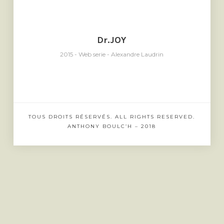
Dr.JOY
2015 - Web serie - Alexandre Laudrin
TOUS DROITS RÉSERVÉS. ALL RIGHTS RESERVED.
ANTHONY BOULC’H – 2018
SHARE THIS SELECTION
Tweet
LinkedIn