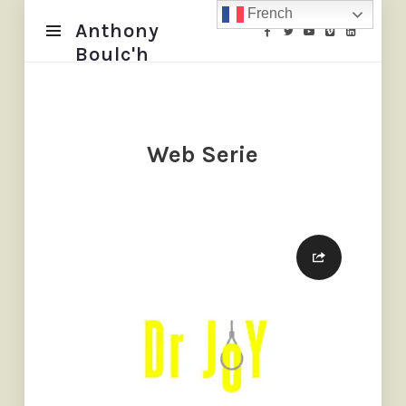
French
Anthony
Anthony
Boulc'h
Boulc'h
Web Serie